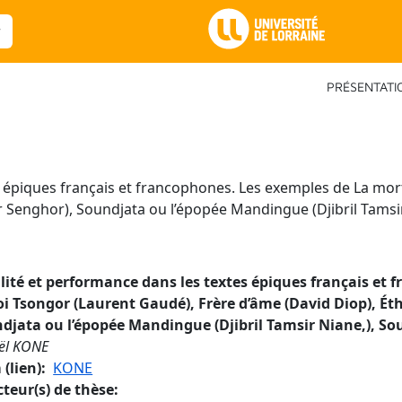
Main Navigation
PRÉSENTATI
s épiques français et francophones. Les exemples de La mor
r Senghor), Soundjata ou l’épopée Mandingue (Djibril Tamsir
lité et performance dans les textes épiques français et
oi Tsongor (Laurent Gaudé), Frère d’âme (David Diop), Ét
djata ou l’épopée Mandingue (Djibril Tamsir Niane,), S
ël KONE
(lien)
KONE
cteur(s) de thèse