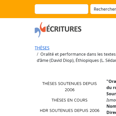
Aller au contenu principal
Panneau de gestion des cookies
Rechercher
Fil d'Ariane
THÈSES
Oralité et performance dans les texte
d’âme (David Diop), Éthiopiques (L. Séda
Menu principal
"
Ora
THÈSES SOUTENUES DEPUIS
du r
2006
Soun
Isma
THÈSES EN COURS
Nom 
HDR SOUTENUES DEPUIS 2006
Dire