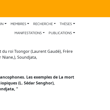
ON
MEMBRES
RECHERCHE
THÈSES
MANIFESTATIONS
PUBLICATIONS
t du roi Tsongor (Laurent Gaudé), Frère
 Niane,), Soundjata,
 francophones. Les exemples de La mort
hiopiques (L. Sédar Senghor),
oundjata,
"