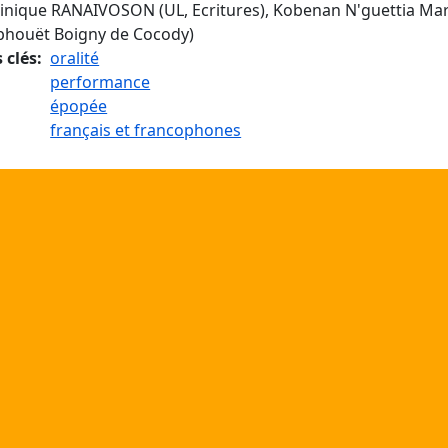
nique RANAIVOSON (UL, Ecritures), Kobenan N'guettia Mart
houët Boigny de Cocody)
 clés
oralité
performance
épopée
français et francophones