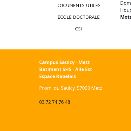
Domi
DOCUMENTS UTILES
Houp
Mots
ÉCOLE DOCTORALE
CSI
Campus Saulcy - Metz
Batiment SHS - Aile Est
Espace Rabelais
Prom. du Saulcy, 57000 Metz
03 72 74 76 48