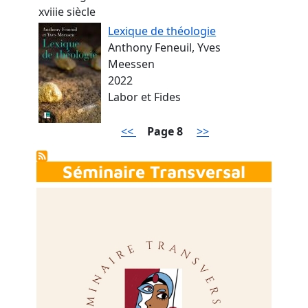
xviiie siècle
Lexique de théologie
Anthony Feneuil, Yves
Meessen
2022
Labor et Fides
Pagination
Page précédente
Page suivante
<<
Page 8
>>
Séminaire Transversal