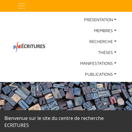
Aller au contenu principal
Panneau de gestion des cookies
Main Navigation
PRÉSENTATION
MEMBRES
RECHERCHE
THÈSES
MANIFESTATIONS
PUBLICATIONS
Bienvenue sur le site du centre de recherche
ECRITURES