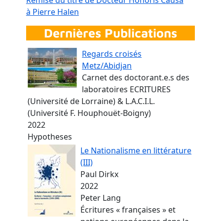
à Pierre Halen
Dernières Publications
Regards croisés
Metz/Abidjan
Carnet des doctorant.e.s des
laboratoires ECRITURES
(Université de Lorraine) & L.A.C.I.L.
(Université F. Houphouët-Boigny)
2022
Hypotheses
Le Nationalisme en littérature
(III)
Paul Dirkx
2022
Peter Lang
Écritures « françaises » et