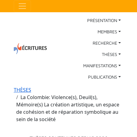
Aller au contenu principal
Panneau de gestion des cookies
Main Navigation
PRÉSENTATION
MEMBRES
RECHERCHE
THÈSES
MANIFESTATIONS
PUBLICATIONS
Fil d'Ariane
THÈSES
La Colombie: Violence(s), Deuil(s),
Mémoire(s) La création artistique, un espace
de cohésion et de réparation symbolique au
sein de la société
Menu principal