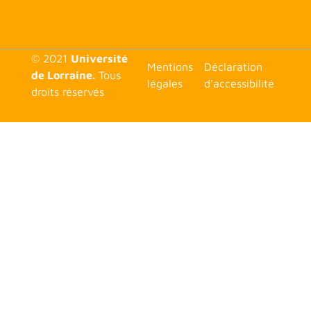
© 2021
Université
<none>
Mentions
Déclaration
de Lorraine.
Tous
légales
d'accessibilité
droits réservés