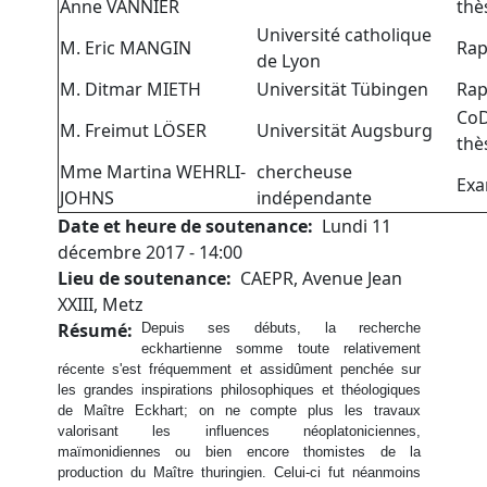
Anne VANNIER
thè
Université catholique
M. Eric MANGIN
Rap
de Lyon
M. Ditmar MIETH
Universität Tübingen
Rap
CoD
M. Freimut LÖSER
Universität Augsburg
thè
Mme Martina WEHRLI-
chercheuse
Exa
JOHNS
indépendante
Date et heure de soutenance
Lundi 11
décembre 2017 - 14:00
Lieu de soutenance
CAEPR, Avenue Jean
XXIII, Metz
Résumé
Depuis ses débuts, la recherche
eckhartienne somme toute relativement
récente s'est fréquemment et assidûment penchée sur
les grandes inspirations philosophiques et théologiques
de Maître Eckhart; on ne compte plus les travaux
valorisant les influences néoplatoniciennes,
maïmonidiennes ou bien encore thomistes de la
production du Maître thuringien. Celui-ci fut néanmoins