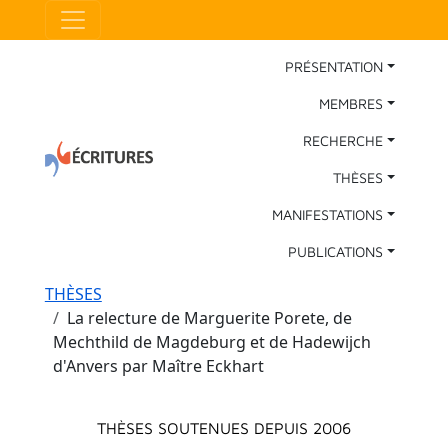
Aller au contenu principal
Panneau de gestion des cookies
Main Navigation
PRÉSENTATION
MEMBRES
RECHERCHE
THÈSES
MANIFESTATIONS
PUBLICATIONS
Fil d'Ariane
THÈSES
La relecture de Marguerite Porete, de
Mechthild de Magdeburg et de Hadewijch
d'Anvers par Maître Eckhart
Menu principal
THÈSES SOUTENUES DEPUIS 2006