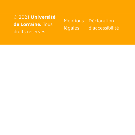
© 2021
Université
<none>
Mentions
Déclaration
de Lorraine.
Tous
légales
d'accessibilité
droits réservés