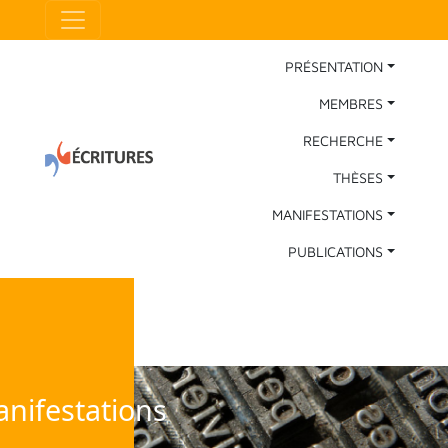
Aller au contenu principal
Panneau de gestion des cookies
Main Navigation
PRÉSENTATION
MEMBRES
RECHERCHE
THÈSES
MANIFESTATIONS
PUBLICATIONS
nifestations