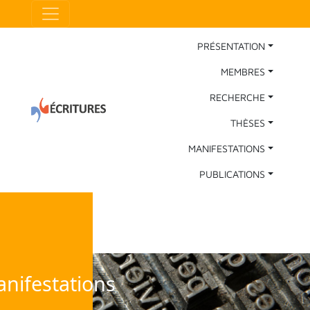
Aller au contenu principal
Panneau de gestion des cookies
Main Navigation
PRÉSENTATION
MEMBRES
RECHERCHE
THÈSES
MANIFESTATIONS
PUBLICATIONS
nifestations