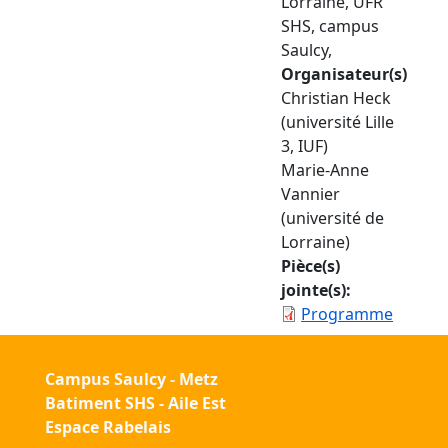
Lorraine, UFR
SHS, campus
Saulcy,
Organisateur(s)
Christian Heck
(université Lille
3, IUF)
Marie-Anne
Vannier
(université de
Lorraine)
Pièce(s)
jointe(s)
Programme
Campus Saulcy - Metz
Batiment SHS - Aile Est
Espace Rabelais