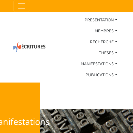
Aller au contenu principal
Panneau de gestion des cookies
Main Navigation
PRÉSENTATION
MEMBRES
RECHERCHE
THÈSES
MANIFESTATIONS
PUBLICATIONS
nifestations