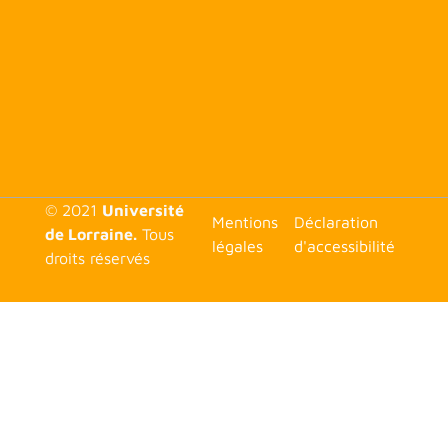
© 2021
Université
<none>
Mentions
Déclaration
de Lorraine.
Tous
légales
d'accessibilité
droits réservés