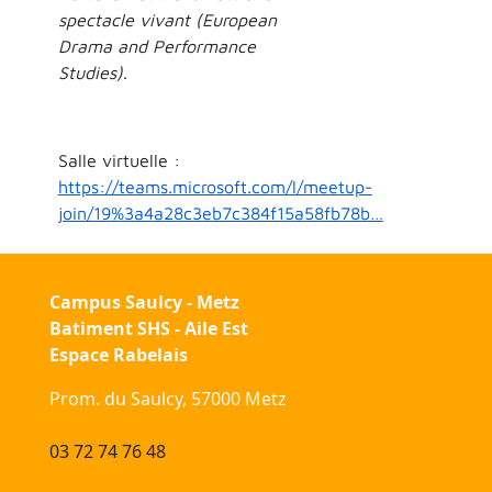
spectacle vivant (European
Drama and Performance
Studies)
.
Salle virtuelle :
https://teams.microsoft.com/l/meetup-
join/19%3a4a28c3eb7c384f15a58fb78b…
Campus Saulcy - Metz
Batiment SHS - Aile Est
Espace Rabelais
Prom. du Saulcy, 57000 Metz
03 72 74 76 48