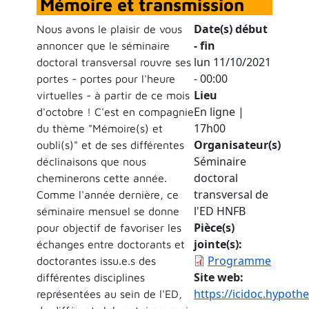
Mémoire et transmission
Date(s) début
Nous avons le plaisir de vous
- fin
annoncer que le séminaire
lun 11/10/2021
doctoral transversal rouvre ses
- 00:00
portes - portes pour l'heure
Lieu
virtuelles - à partir de ce mois
En ligne |
d'octobre ! C'est en compagnie
17h00
du thème "Mémoire(s) et
Organisateur(s)
oubli(s)" et de ses différentes
Séminaire
déclinaisons que nous
doctoral
cheminerons cette année.
transversal de
Comme l'année dernière, ce
l'ED HNFB
séminaire mensuel se donne
Pièce(s)
pour objectif de favoriser les
jointe(s)
échanges entre doctorants et
Programme
doctorantes issu.e.s des
Site web
différentes disciplines
https://icidoc.hypoth
représentées au sein de l'ED,