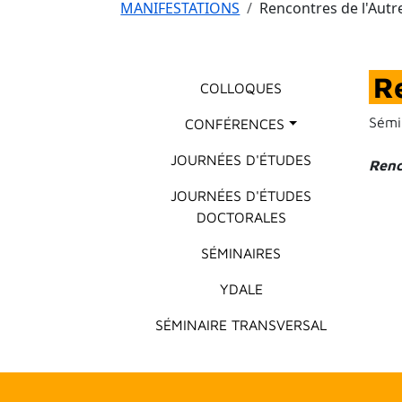
Fil d'Ariane
MANIFESTATIONS
Rencontres de l'Autr
Menu principal
Re
COLLOQUES
Sémi
CONFÉRENCES
JOURNÉES D'ÉTUDES
Renc
JOURNÉES D'ÉTUDES
DOCTORALES
SÉMINAIRES
YDALE
SÉMINAIRE TRANSVERSAL