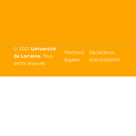
© 2021
Université
<none>
Mentions
Déclaration
de Lorraine.
Tous
légales
d'accessibilité
droits réservés