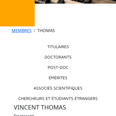
Fil d'Ariane
MEMBRES
THOMAS
Menu principal
TITULAIRES
DOCTORANTS
POST-DOC
ÉMÉRITES
ASSOCIÉS SCIENTIFIQUES
CHERCHEURS ET ÉTUDIANTS ÉTRANGERS
VINCENT THOMAS
Doctorant