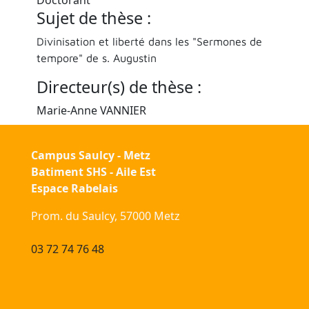
Sujet de thèse :
Divinisation et liberté dans les "Sermones de
tempore" de s. Augustin
Directeur(s) de thèse :
Marie-Anne VANNIER
Campus Saulcy - Metz
Batiment SHS - Aile Est
Espace Rabelais
Prom. du Saulcy, 57000 Metz
03 72 74 76 48