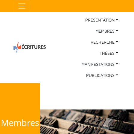
Aller au contenu principal
Panneau de gestion des cookies
Main Navigation
PRÉSENTATION
MEMBRES
RECHERCHE
THÈSES
MANIFESTATIONS
PUBLICATIONS
Membres