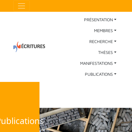
Aller au contenu principal
Panneau de gestion des cookies
Main Navigation
PRÉSENTATION
MEMBRES
RECHERCHE
THÈSES
MANIFESTATIONS
PUBLICATIONS
ublications