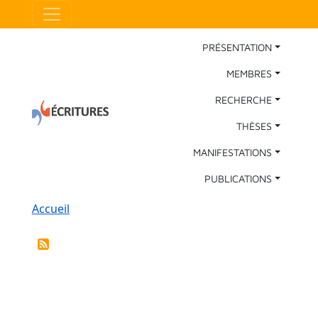
Aller au contenu principal
Panneau de gestion des cookies
Main Navigation
PRÉSENTATION
MEMBRES
RECHERCHE
THÈSES
MANIFESTATIONS
PUBLICATIONS
Fil d'Ariane
Accueil