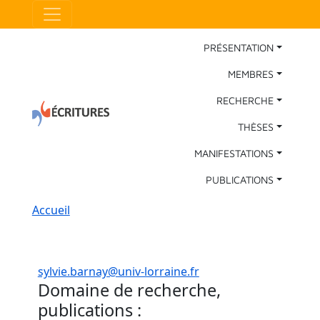
Aller au contenu principal
Panneau de gestion des cookies
Main Navigation
PRÉSENTATION
MEMBRES
RECHERCHE
THÈSES
MANIFESTATIONS
PUBLICATIONS
Fil d'Ariane
Accueil
sylvie.barnay@univ-lorraine.fr
Domaine de recherche,
publications :