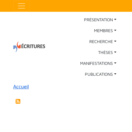
Aller au contenu principal
Panneau de gestion des cookies
Main Navigation
PRÉSENTATION
MEMBRES
RECHERCHE
THÈSES
MANIFESTATIONS
PUBLICATIONS
Fil d'Ariane
Accueil