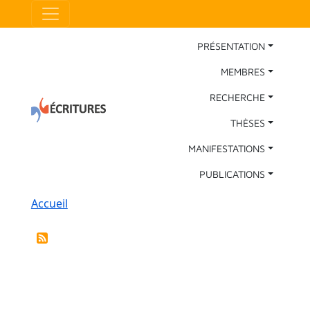
Aller au contenu principal
Panneau de gestion des cookies
Main Navigation
PRÉSENTATION
MEMBRES
RECHERCHE
THÈSES
MANIFESTATIONS
PUBLICATIONS
Fil d'Ariane
Accueil