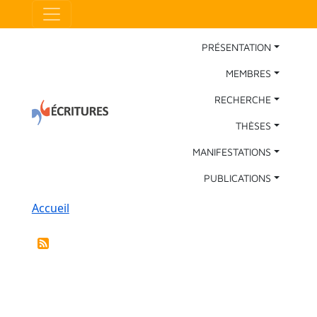
Aller au contenu principal
Panneau de gestion des cookies
Main Navigation
PRÉSENTATION
MEMBRES
RECHERCHE
THÈSES
MANIFESTATIONS
PUBLICATIONS
Fil d'Ariane
Accueil