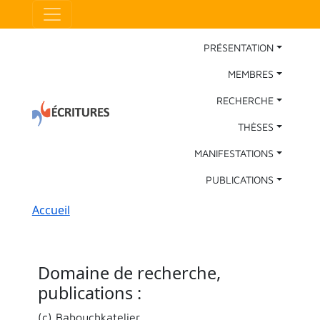
Aller au contenu principal
Panneau de gestion des cookies
Main Navigation
PRÉSENTATION
MEMBRES
RECHERCHE
THÈSES
MANIFESTATIONS
PUBLICATIONS
Fil d'Ariane
Accueil
Domaine de recherche,
publications :
(c) Babouchkatelier