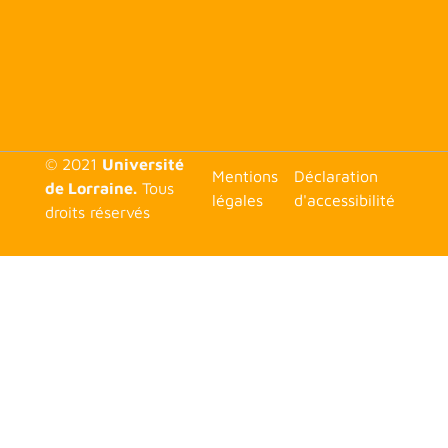
© 2021
Université
<none>
Mentions
Déclaration
de Lorraine.
Tous
légales
d'accessibilité
droits réservés