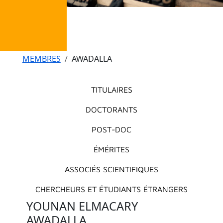
Fil d'Ariane
MEMBRES
AWADALLA
Menu principal
TITULAIRES
DOCTORANTS
POST-DOC
ÉMÉRITES
ASSOCIÉS SCIENTIFIQUES
CHERCHEURS ET ÉTUDIANTS ÉTRANGERS
YOUNAN ELMACARY
AWADALLA