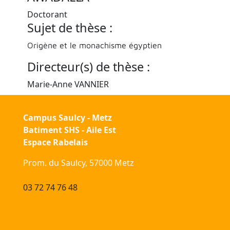
Doctorant
Sujet de thèse :
Origène et le monachisme égyptien
Directeur(s) de thèse :
Marie-Anne VANNIER
Campus Saulcy - Metz
Batiment SHS - Aile Est
Espace Rabelais
Prom. du Saulcy, 57000 Metz
03 72 74 76 48