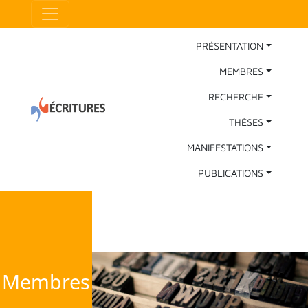
Aller au contenu principal
Panneau de gestion des cookies
Main Navigation
PRÉSENTATION
MEMBRES
RECHERCHE
THÈSES
MANIFESTATIONS
PUBLICATIONS
Membres