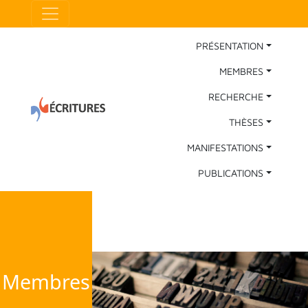
Aller au contenu principal
Panneau de gestion des cookies
Main Navigation
PRÉSENTATION
MEMBRES
RECHERCHE
THÈSES
MANIFESTATIONS
PUBLICATIONS
Membres