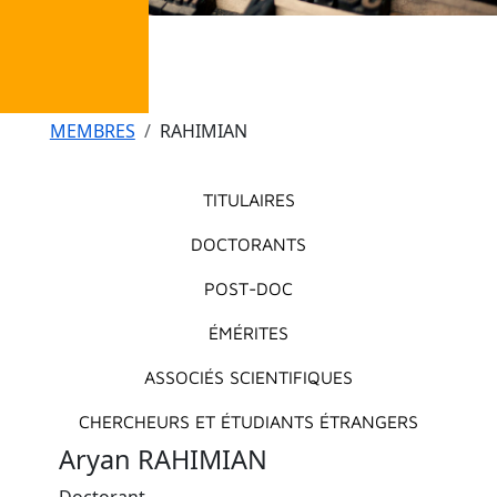
Fil d'Ariane
MEMBRES
RAHIMIAN
Menu principal
TITULAIRES
DOCTORANTS
POST-DOC
ÉMÉRITES
ASSOCIÉS SCIENTIFIQUES
CHERCHEURS ET ÉTUDIANTS ÉTRANGERS
Aryan RAHIMIAN
Doctorant