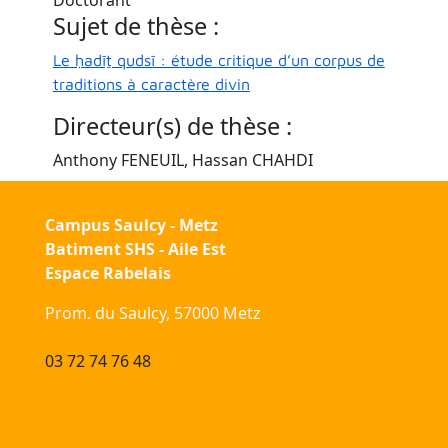
Sujet de thèse :
Le ḥadīṯ qudsī : étude critique d’un corpus de
traditions à caractère divin
Directeur(s) de thèse :
Anthony FENEUIL, Hassan CHAHDI
Campus Saulcy - Metz
Batiment SHS - Aile Est
Espace Rabelais
Prom. du Saulcy, 57000 Metz
03 72 74 76 48