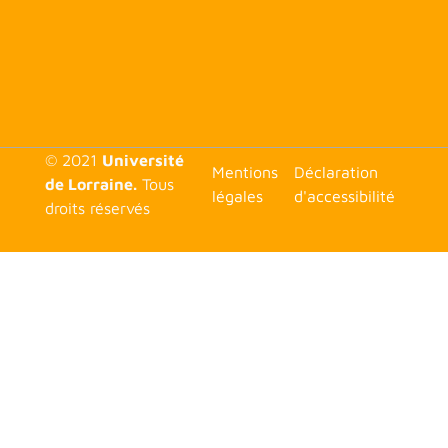
© 2021
Université
<none>
Mentions
Déclaration
de Lorraine.
Tous
légales
d'accessibilité
droits réservés