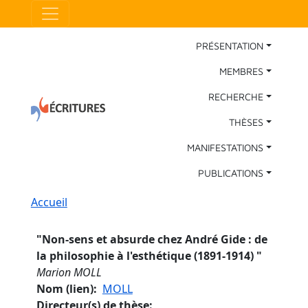
Aller au contenu principal
Panneau de gestion des cookies
Main Navigation
PRÉSENTATION
MEMBRES
RECHERCHE
THÈSES
MANIFESTATIONS
PUBLICATIONS
Fil d'Ariane
Accueil
"
Non-sens et absurde chez André Gide : de
la philosophie à l'esthétique (1891-1914)
"
Marion MOLL
Nom (lien)
MOLL
Directeur(s) de thèse