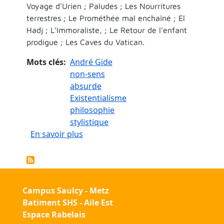
Voyage d'Urien ; Paludes ; Les Nourritures
terrestres ; Le Prométhée mal enchaîné ; El
Hadj ; L'Immoraliste, ; Le Retour de l'enfant
prodigue ; Les Caves du Vatican.
Mots clés
André Gide
non-sens
absurde
Existentialisme
philosophie
stylistique
sur Non-sens et absurde chez André Gi
En savoir plus
Campus Saulcy - Metz
Batiment SHS - Aile Est
Espace Rabelais