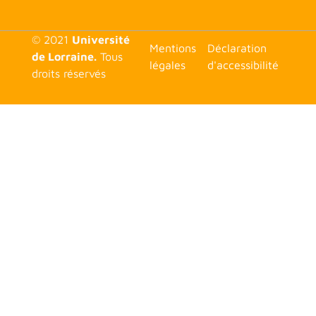
© 2021
Université
<none>
Mentions
Déclaration
de Lorraine.
Tous
légales
d'accessibilité
droits réservés