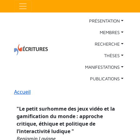
Aller au contenu principal
Panneau de gestion des cookies
Main Navigation
PRÉSENTATION
MEMBRES
RECHERCHE
THÈSES
MANIFESTATIONS
PUBLICATIONS
Fil d'Ariane
Accueil
"
Le petit surhomme des jeux vidéo et la
gamification du monde : approche
critique, éthique et politique de
l’interactivité ludique
"
Benjamin Lavigne