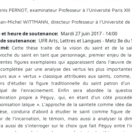
enis PERNOT, examinateur Professeur à l’Université Paris XIII
ean-Michel WITTMANN, directeur Professeur à l’Université de 
 et heure de soutenance
Mardi 27 juin 2017 - 14:00
 de soutenance
UFR Arts, Lettres et Langues - Metz Ile du 
umé
Cette thèse traite de la vision du saint et de la sa
proche du saint en tant que personnage, premier enjeu de la
érentes figures exemplaires qui apparaissent dans l’œuvre de
 complétée par une analyse des vertus les plus importante
ours aux « vertus » classique attribuées aux saints, comme, p
eurs d’étudier la figure traditionnelle du saint patron d’u
cipal de l’enracinement. Enfin sera abordée la questi
miration propre à Péguy, qui, en étant d’un côté procédé 
nonisation laïque ». L’approche de la sainteté comme idée d
hèse, conduira d’abord à étudier le saint comme figure de
ur de l’incarnation, le témoin, mais aussi à analyser la dim
ra aussi de s’interroger sur le choix que fait Péguy entre l’