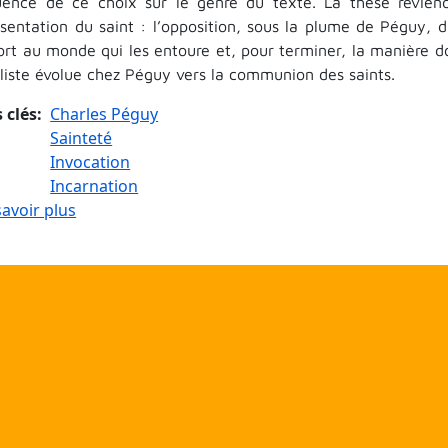
fluence de ce choix sur le genre du texte. La thèse revien
ésentation du saint : l’opposition, sous la plume de Péguy, d
ort au monde qui les entoure et, pour terminer, la manière do
aliste évolue chez Péguy vers la communion des saints.
 clés
Charles Péguy
Sainteté
Invocation
Incarnation
sur La sainteté chez Charles Péguy
savoir plus