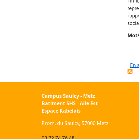
l’in
repr
rapp
soci
Mots
En 
Campus Saulcy - Metz
Batiment SHS - Aile Est
Espace Rabelais
Prom. du Saulcy, 57000 Metz
03 72 74 76 48