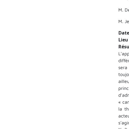
M. D
M. J
Date
Lieu
Rés
L’ap
diff
sera
touj
aill
prin
d’ad
« ca
la t
acte
s’agi