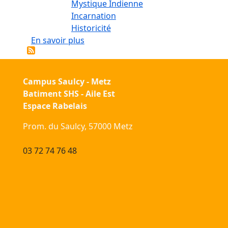
Mystique Indienne
Incarnation
Historicité
sur La christologie de la Figure face 
En savoir plus
Campus Saulcy - Metz
Batiment SHS - Aile Est
Espace Rabelais
Prom. du Saulcy, 57000 Metz
03 72 74 76 48