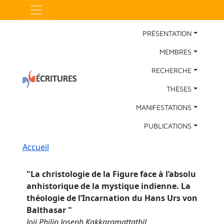
Aller au contenu principal
Panneau de gestion des cookies
Main Navigation
PRÉSENTATION
MEMBRES
RECHERCHE
THÈSES
MANIFESTATIONS
PUBLICATIONS
Fil d'Ariane
Accueil
"
La christologie de la Figure face à l’absolu
anhistorique de la mystique indienne. La
théologie de l’Incarnation du Hans Urs von
Balthasar
"
Joji Philip Joseph Kakkaramattathil