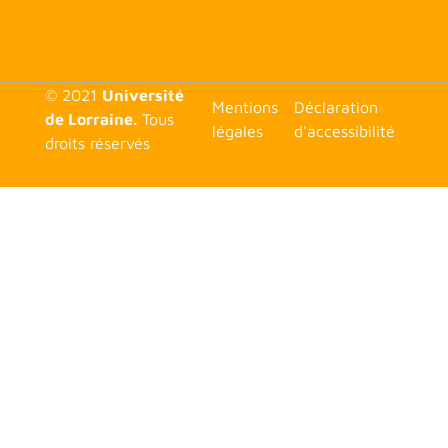
© 2021
Université
<none>
Mentions
Déclaration
de Lorraine.
Tous
légales
d'accessibilité
droits réservés