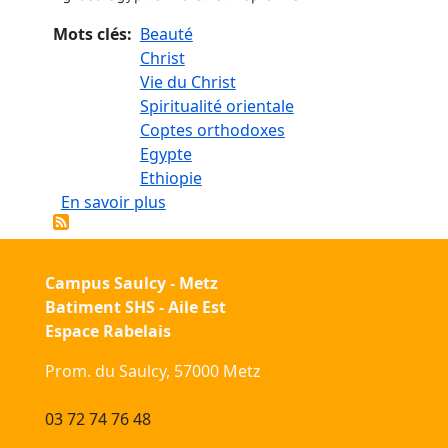
Mots clés
Beauté
Christ
Vie du Christ
Spiritualité orientale
Coptes orthodoxes
Egypte
Ethiopie
sur Catéchèse par l’image chez les ch
En savoir plus
Campus Saulcy - Metz
Batiment SHS - Aile Est
Espace Rabelais
Prom. du Saulcy, 57000 Metz
03 72 74 76 48