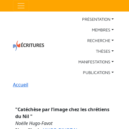
Aller au contenu principal
Panneau de gestion des cookies
Main Navigation
PRÉSENTATION
MEMBRES
RECHERCHE
THÈSES
MANIFESTATIONS
PUBLICATIONS
Fil d'Ariane
Accueil
"
Catéchèse par l’image chez les chrétiens
du Nil
"
Noëlle Hugo-Favot