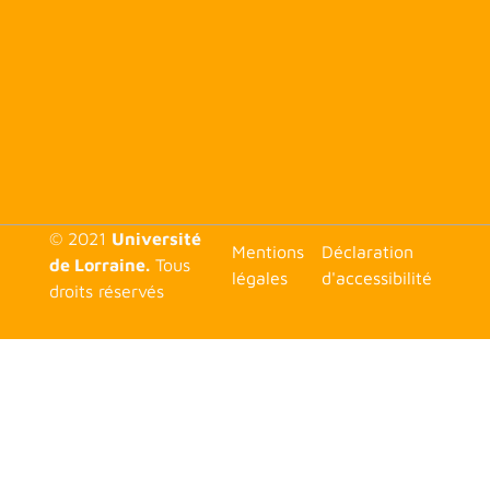
© 2021
Université
<none>
Mentions
Déclaration
de Lorraine.
Tous
légales
d'accessibilité
droits réservés