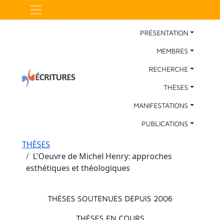
Aller au contenu principal
Panneau de gestion des cookies
Main Navigation
PRÉSENTATION
MEMBRES
RECHERCHE
THÈSES
MANIFESTATIONS
PUBLICATIONS
Fil d'Ariane
THÈSES
L'Oeuvre de Michel Henry: approches
esthétiques et théologiques
Menu principal
THÈSES SOUTENUES DEPUIS 2006
THÈSES EN COURS