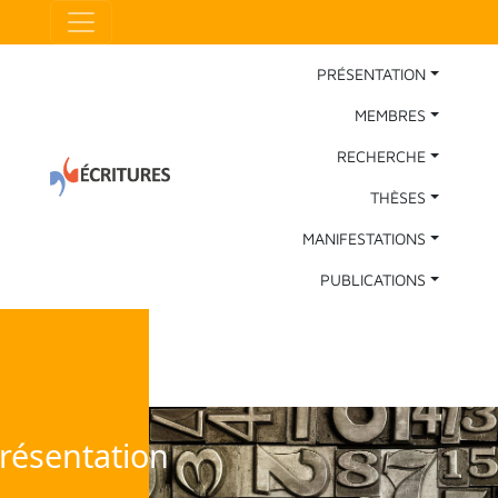
Aller au contenu principal
Panneau de gestion des cookies
Main Navigation
PRÉSENTATION
MEMBRES
RECHERCHE
THÈSES
MANIFESTATIONS
PUBLICATIONS
résentation