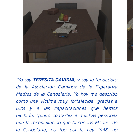
“Yo soy
TERESITA GAVIRIA
, y soy la fundadora
de la Asociación Caminos de le Esperanza
Madres de la Candelaria. Yo hoy me describo
como una víctima muy fortalecida, gracias a
Dios y a las capacitaciones que hemos
recibido. Quiero contarles a muchas personas
que la reconciliación que hacen las Madres de
la Candelaria, no fue por la Ley 1448, no