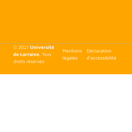
© 2021
Université
<none>
Mentions
Déclaration
de Lorraine.
Tous
légales
d'accessibilité
droits réservés