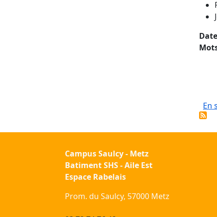
Date
Mots
En 
Campus Saulcy - Metz
Batiment SHS - Aile Est
Espace Rabelais
Prom. du Saulcy, 57000 Metz