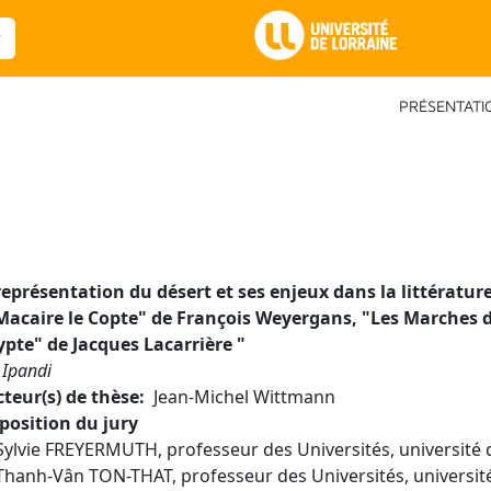
Main Navigation
PRÉSENTATI
représentation du désert et ses enjeux dans la littérat
Macaire le Copte" de François Weyergans, "Les Marches d
ypte" de Jacques Lacarrière
"
 Ipandi
cteur(s) de thèse
Jean-Michel Wittmann
osition du jury
Sylvie FREYERMUTH, professeur des Universités, université
Thanh-Vân TON-THAT, professeur des Universités, université