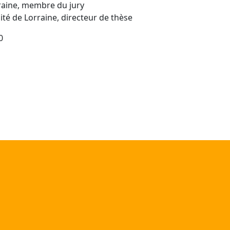
rraine, membre du jury
té de Lorraine, directeur de thèse
0
ns la littérature francophone contemporaine. Lecture de "M