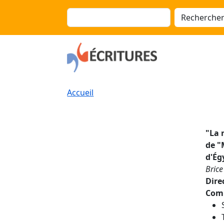
Aller au contenu principal
Panneau de gestion des cookies
Rechercher
Fil d'Ariane
Accueil
"
La 
de "
d'Ég
Brice
Dire
Comp