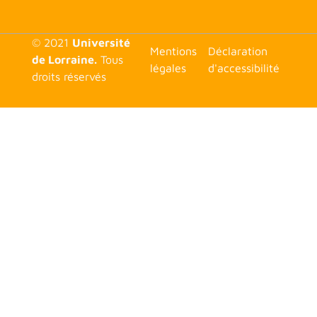
© 2021
Université
<none>
Mentions
Déclaration
de Lorraine.
Tous
légales
d'accessibilité
droits réservés