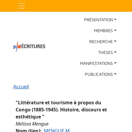
Aller au contenu principal
Panneau de gestion des cookies
Main Navigation
PRÉSENTATION
MEMBRES
RECHERCHE
THÈSES
MANIFESTATIONS
PUBLICATIONS
Fil d'Ariane
Accueil
"
Littérature et tourisme à propos du
Congo (1885-1945). Histoire, discours et
esthétique
"
Melissa Mengue
Nom (lien)
MENGUE M