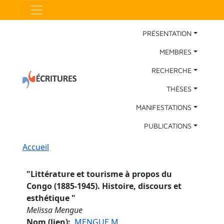
Aller au contenu principal
Panneau de gestion des cookies
Main Navigation
PRÉSENTATION
MEMBRES
RECHERCHE
THÈSES
MANIFESTATIONS
PUBLICATIONS
Fil d'Ariane
Accueil
"
Littérature et tourisme à propos du
Congo (1885-1945). Histoire, discours et
esthétique
"
Melissa Mengue
Nom (lien)
MENGUE M