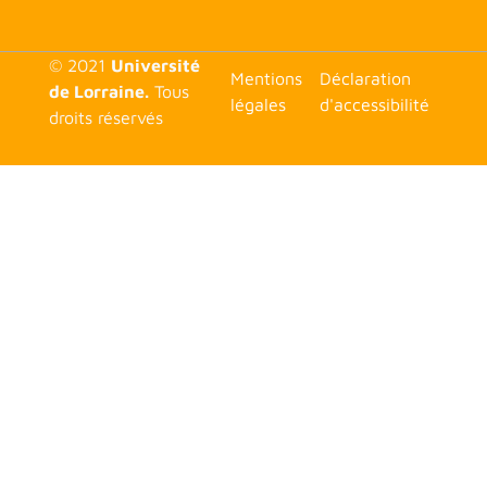
© 2021
Université
<none>
Mentions
Déclaration
de Lorraine.
Tous
légales
d'accessibilité
droits réservés