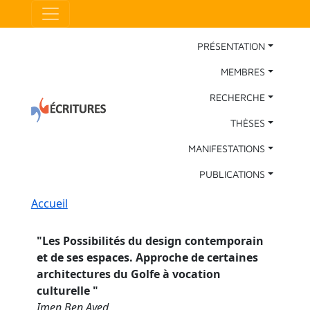
Aller au contenu principal
Panneau de gestion des cookies
Main Navigation
PRÉSENTATION
MEMBRES
RECHERCHE
THÈSES
MANIFESTATIONS
PUBLICATIONS
Fil d'Ariane
Accueil
"
Les Possibilités du design contemporain
et de ses espaces. Approche de certaines
architectures du Golfe à vocation
culturelle
"
Imen Ben Ayed