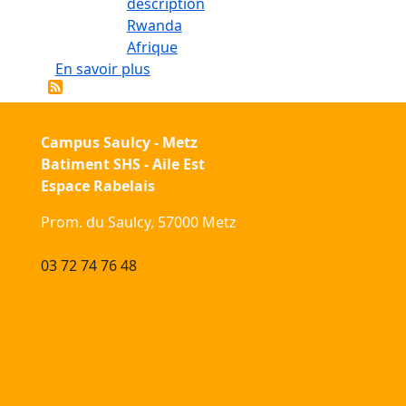
description
Rwanda
Afrique
sur La poétique de l'espace dans l'o
En savoir plus
Campus Saulcy - Metz
Batiment SHS - Aile Est
Espace Rabelais
Prom. du Saulcy, 57000 Metz
03 72 74 76 48