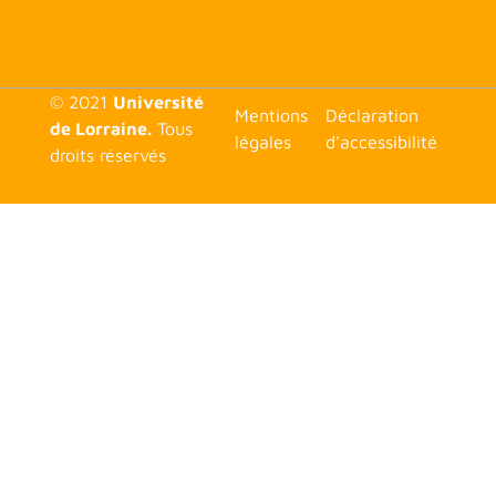
© 2021
Université
<none>
Mentions
Déclaration
de Lorraine.
Tous
légales
d'accessibilité
droits réservés