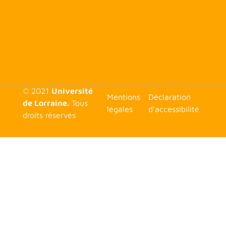
© 2021
Université
<none>
Mentions
Déclaration
de Lorraine.
Tous
légales
d'accessibilité
droits réservés