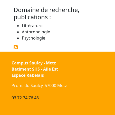
Domaine de recherche,
publications :
Littérature
Anthropologie
Psychologie
Campus Saulcy - Metz
Batiment SHS - Aile Est
Espace Rabelais
Prom. du Saulcy, 57000 Metz
03 72 74 76 48