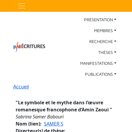
Aller au contenu principal
Panneau de gestion des cookies
Main Navigation
PRÉSENTATION
MEMBRES
RECHERCHE
THÈSES
MANIFESTATIONS
PUBLICATIONS
Fil d'Ariane
Accueil
"
Le symbole et le mythe dans l’œuvre
romanesque francophone d’Amin Zaoui
"
Sabrina Samer Babouri
Nom (lien)
SAMER S
Directeur(s) de thèse