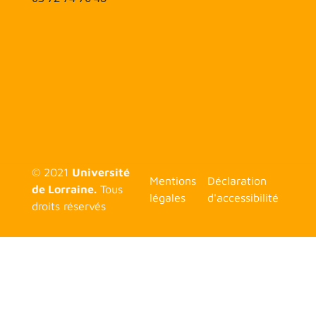
© 2021
Université
<none>
Mentions
Déclaration
de Lorraine.
Tous
légales
d'accessibilité
droits réservés