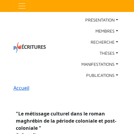
Aller au contenu principal
Panneau de gestion des cookies
Main Navigation
PRÉSENTATION
MEMBRES
RECHERCHE
THÈSES
MANIFESTATIONS
PUBLICATIONS
Fil d'Ariane
Accueil
"
Le métissage culturel dans le roman
maghrébin de la période coloniale et post-
coloniale
"