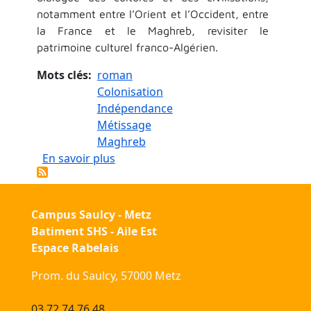
notamment entre l’Orient et l’Occident, entre
la France et le Maghreb, revisiter le
patrimoine culturel franco-Algérien.
Mots clés
roman
Colonisation
Indépendance
Métissage
Maghreb
sur Le métissage culturel dans le rom
En savoir plus
Campus Saulcy - Metz
Batiment SHS - Aile Est
Espace Rabelais
Prom. du Saulcy, 57000 Metz
03 72 74 76 48