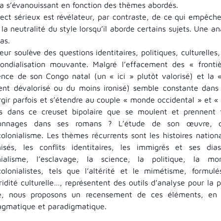
va s’évanouissant en fonction des thèmes abordés.
pect sérieux est révélateur, par contraste, de ce qui empêche
la neutralité du style lorsqu’il aborde certains sujets. Une 
as.
eur soulève des questions identitaires, politiques, culturelles
ondialisation mouvante. Malgré l’effacement des « frontiè
ence de son Congo natal (un « ici » plutôt valorisé) et la 
ent dévalorisé ou du moins ironisé) semble constante dans
rgir parfois et s’étendre au couple « monde occidental » et «
as dans ce creuset bipolaire que se moulent et prennent 
onnages dans ses romans ? L’étude de son œuvre, d
colonialisme. Les thèmes récurrents sont les histoires nation
nisés, les conflits identitaires, les immigrés et ses diasp
nialisme, l’esclavage, la science, la politique, la m
colonialistes, tels que l’altérité et le mimétisme, formu
ridité culturelle…, représentent des outils d’analyse pour la
e, nous proposons un recensement de ces éléments, en 
agmatique et paradigmatique.