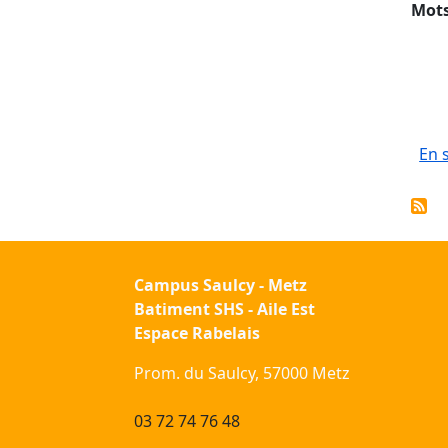
Mots
En 
Campus Saulcy - Metz
Batiment SHS - Aile Est
Espace Rabelais
Prom. du Saulcy, 57000 Metz
03 72 74 76 48