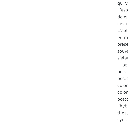
qui 
L’as
dans 
ces c
L’aut
la m
prés
souv
s’éla
il p
pers
post
colo
colo
post
l’hyb
thès
synt