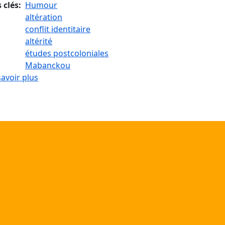
 clés
Humour
altération
conflit identitaire
altérité
études postcoloniales
Mabanckou
sur Polyvalence de l'humour comme moyen de valor
savoir plus