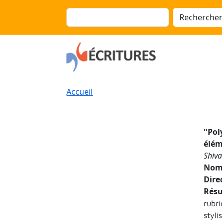
Aller au contenu principal
Panneau de gestion des cookies
Rechercher
Fil d'Ariane
Accueil
"
Pol
élém
Shiva
Nom 
Dire
Rés
rubr
styl