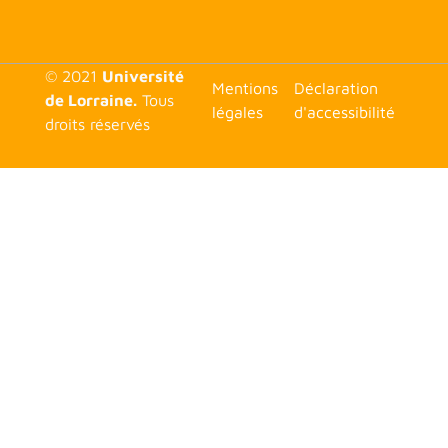
© 2021
Université
<none>
Mentions
Déclaration
de Lorraine.
Tous
légales
d'accessibilité
droits réservés