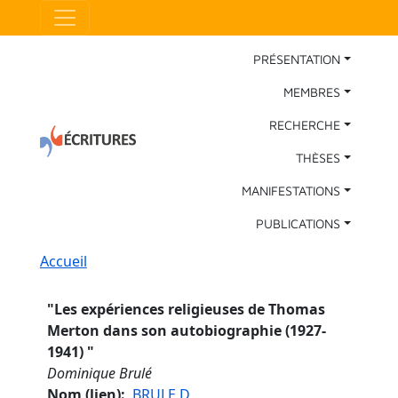
Aller au contenu principal
Panneau de gestion des cookies
Main Navigation
PRÉSENTATION
MEMBRES
RECHERCHE
THÈSES
MANIFESTATIONS
PUBLICATIONS
Fil d'Ariane
Accueil
"
Les expériences religieuses de Thomas
Merton dans son autobiographie (1927-
1941)
"
Dominique Brulé
Nom (lien)
BRULE D