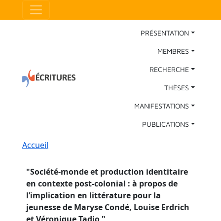
Aller au contenu principal
Panneau de gestion des cookies
Main Navigation
PRÉSENTATION
MEMBRES
RECHERCHE
THÈSES
MANIFESTATIONS
PUBLICATIONS
Fil d'Ariane
Accueil
"
Société-monde et production identitaire
en contexte post-colonial : à propos de
l’implication en littérature pour la
jeunesse de Maryse Condé, Louise Erdrich
et Véronique Tadjo
"