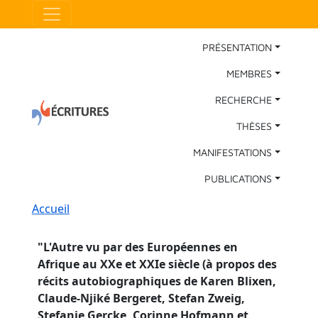
Aller au contenu principal
Panneau de gestion des cookies
Main Navigation
PRÉSENTATION
MEMBRES
RECHERCHE
THÈSES
MANIFESTATIONS
PUBLICATIONS
Fil d'Ariane
Accueil
"
L'Autre vu par des Européennes en
Afrique au XXe et XXIe siècle (à propos des
récits autobiographiques de Karen Blixen,
Claude-Njiké Bergeret, Stefan Zweig,
Stefanie Gercke, Corinne Hofmann et