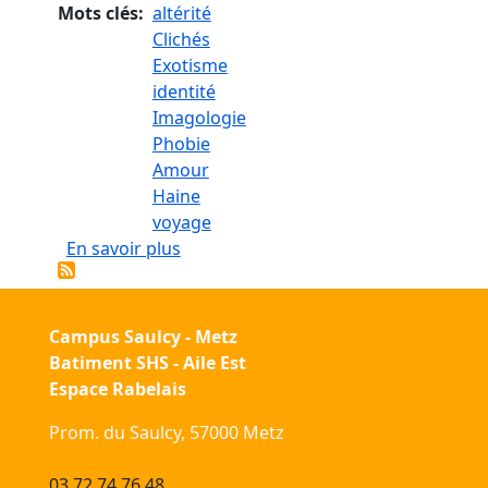
Mots clés
altérité
Clichés
Exotisme
identité
Imagologie
Phobie
Amour
Haine
voyage
sur L'Autre vu par des Européennes e
En savoir plus
Campus Saulcy - Metz
Batiment SHS - Aile Est
Espace Rabelais
Prom. du Saulcy, 57000 Metz
03 72 74 76 48