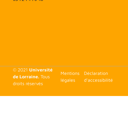
© 2021
Université
<none>
Mentions
Déclaration
de Lorraine.
Tous
légales
d'accessibilité
droits réservés