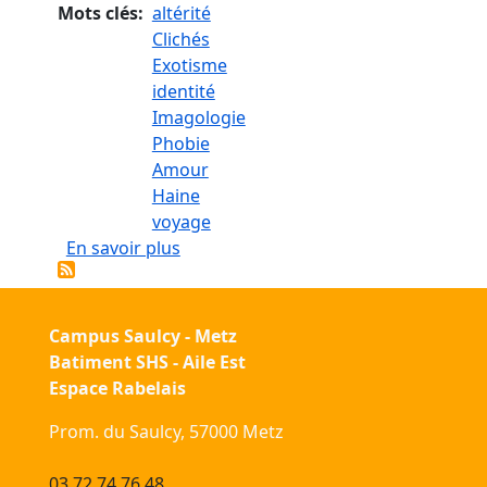
Mots clés
altérité
Clichés
Exotisme
identité
Imagologie
Phobie
Amour
Haine
voyage
sur L'Autre vu par des Européennes e
En savoir plus
Campus Saulcy - Metz
Batiment SHS - Aile Est
Espace Rabelais
Prom. du Saulcy, 57000 Metz
03 72 74 76 48