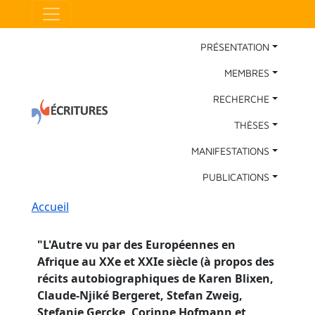
Aller au contenu principal
Panneau de gestion des cookies
Main Navigation
PRÉSENTATION
MEMBRES
RECHERCHE
THÈSES
MANIFESTATIONS
PUBLICATIONS
Fil d'Ariane
Accueil
"
L'Autre vu par des Européennes en
Afrique au XXe et XXIe siècle (à propos des
récits autobiographiques de Karen Blixen,
Claude-Njiké Bergeret, Stefan Zweig,
Stefanie Gercke, Corinne Hofmann et