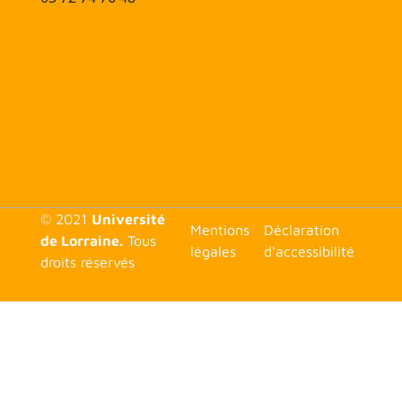
© 2021
Université
<none>
Mentions
Déclaration
de Lorraine.
Tous
légales
d'accessibilité
droits réservés