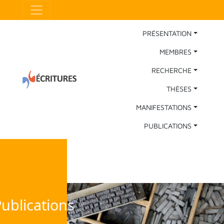
Aller au contenu principal
Panneau de gestion des cookies
Main Navigation
PRÉSENTATION
MEMBRES
RECHERCHE
THÈSES
MANIFESTATIONS
PUBLICATIONS
ublications