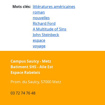
Mots clés
littératures américaines
roman
nouvelles
Richard Ford
A Multitude of Sins
John Steinbeck
espace
voyage
Campus Saulcy - Metz
Batiment SHS - Aile Est
Espace Rabelais
Prom. du Saulcy, 57000 Metz
03 72 74 76 48