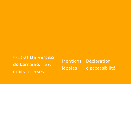
© 2021
Université
<none>
Mentions
Déclaration
de Lorraine.
Tous
légales
d'accessibilité
droits réservés