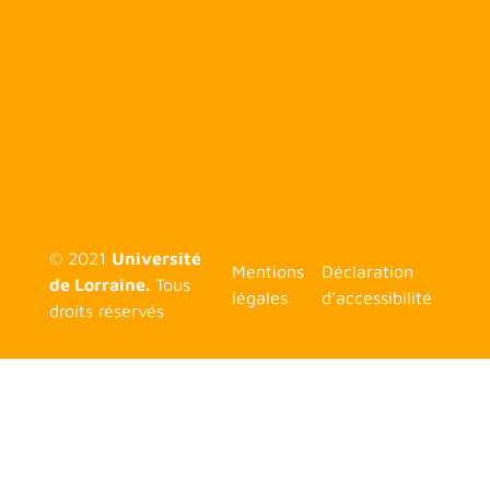
© 2021
Université
<none>
Mentions
Déclaration
de Lorraine.
Tous
légales
d'accessibilité
droits réservés