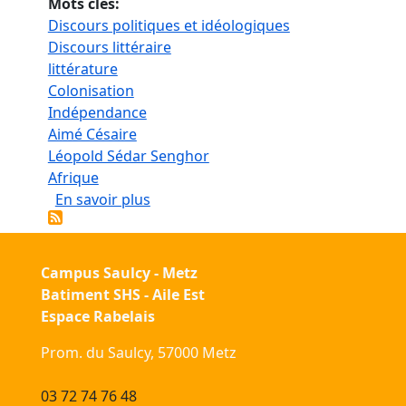
Mots clés
Discours politiques et idéologiques
Discours littéraire
littérature
Colonisation
Indépendance
Aimé Césaire
Léopold Sédar Senghor
Afrique
sur Littérarité du discours politique 
En savoir plus
Campus Saulcy - Metz
Batiment SHS - Aile Est
Espace Rabelais
Prom. du Saulcy, 57000 Metz
03 72 74 76 48