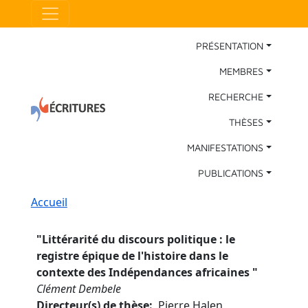
Aller au contenu principal
Panneau de gestion des cookies
Main Navigation
PRÉSENTATION
MEMBRES
RECHERCHE
THÈSES
MANIFESTATIONS
PUBLICATIONS
Fil d'Ariane
Accueil
"
Littérarité du discours politique : le
registre épique de l'histoire dans le
contexte des Indépendances africaines
"
Clément Dembele
Directeur(s) de thèse
Pierre Halen