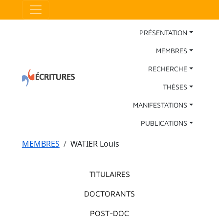
Aller au contenu principal
Panneau de gestion des cookies
Main Navigation
PRÉSENTATION
MEMBRES
RECHERCHE
THÈSES
MANIFESTATIONS
PUBLICATIONS
Fil d'Ariane
MEMBRES
WATIER Louis
Menu principal
TITULAIRES
DOCTORANTS
POST-DOC