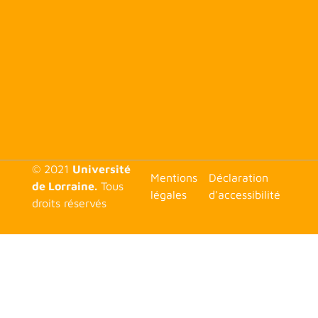
© 2021
Université
<none>
Mentions
Déclaration
de Lorraine.
Tous
légales
d'accessibilité
droits réservés