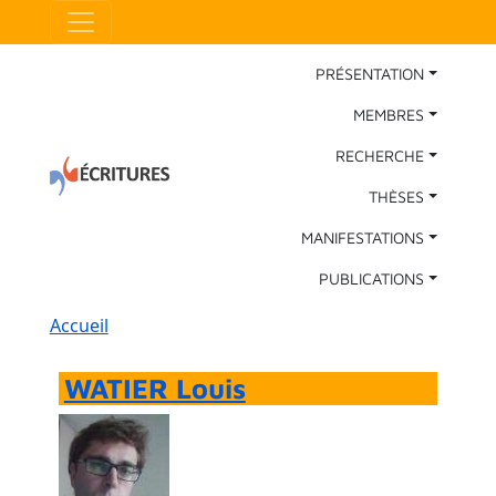
Aller au contenu principal
Panneau de gestion des cookies
Main Navigation
PRÉSENTATION
MEMBRES
RECHERCHE
THÈSES
MANIFESTATIONS
PUBLICATIONS
Fil d'Ariane
Accueil
WATIER Louis