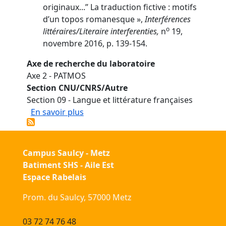
originaux...” La traduction fictive : motifs
d’un topos romanesque »,
Interférences
o
littéraires/Literaire interferenties,
n
19,
novembre 2016, p. 139-154.
Axe de recherche du laboratoire
Axe 2 - PATMOS
Section CNU/CNRS/Autre
Section 09 - Langue et littérature françaises
sur WATIER Louis
En savoir plus
Campus Saulcy - Metz
Batiment SHS - Aile Est
Espace Rabelais
Prom. du Saulcy, 57000 Metz
03 72 74 76 48