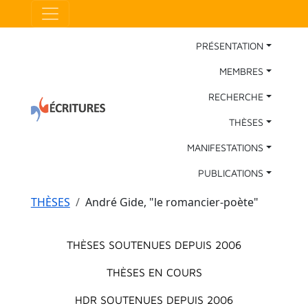
Aller au contenu principal
Panneau de gestion des cookies
Main Navigation
PRÉSENTATION
MEMBRES
RECHERCHE
THÈSES
MANIFESTATIONS
PUBLICATIONS
Fil d'Ariane
THÈSES
André Gide, "le romancier-poète"
Menu principal
THÈSES SOUTENUES DEPUIS 2006
THÈSES EN COURS
HDR SOUTENUES DEPUIS 2006