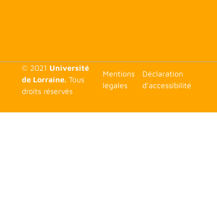
© 2021
Université
<none>
Mentions
Déclaration
de Lorraine.
Tous
légales
d'accessibilité
droits réservés