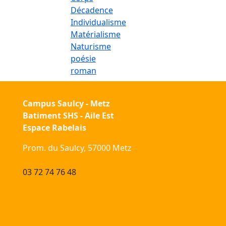
Décadence
Individualisme
Matérialisme
Naturisme
poésie
roman
Campus Saulcy - Metz
Batiment SHS - Aile Est
Espace Rabelais
Prom. du Saulcy, 57000 Metz
03 72 74 76 48