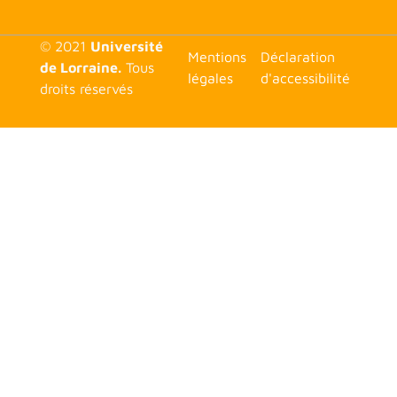
© 2021
Université
<none>
Mentions
Déclaration
de Lorraine.
Tous
légales
d'accessibilité
droits réservés