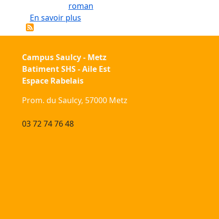
roman
sur André Gide, "le romancier-poète"
En savoir plus
Campus Saulcy - Metz
Batiment SHS - Aile Est
Espace Rabelais
Prom. du Saulcy, 57000 Metz
03 72 74 76 48