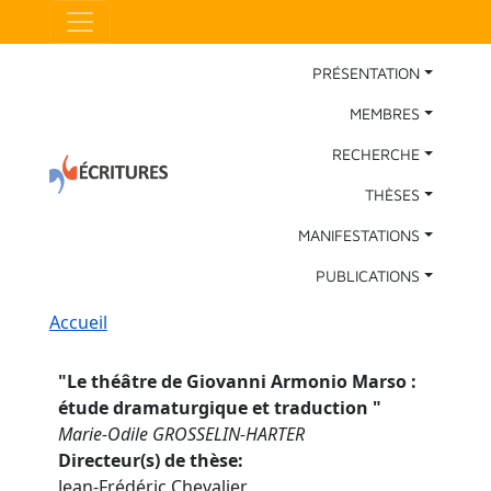
Aller au contenu principal
Panneau de gestion des cookies
Main Navigation
PRÉSENTATION
MEMBRES
RECHERCHE
THÈSES
MANIFESTATIONS
PUBLICATIONS
Fil d'Ariane
Accueil
"
Le théâtre de Giovanni Armonio Marso :
étude dramaturgique et traduction
"
Marie-Odile GROSSELIN-HARTER
Directeur(s) de thèse
Jean-Frédéric Chevalier