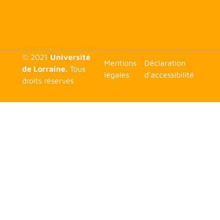
© 2021
Université
<none>
Mentions
Déclaration
de Lorraine.
Tous
légales
d'accessibilité
droits réservés