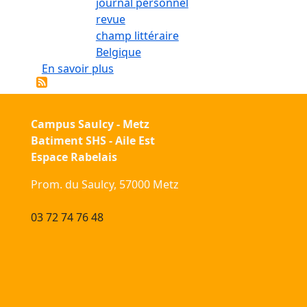
journal personnel
revue
champ littéraire
Belgique
sur Un parcours d'écrivain au XXe siècl
En savoir plus
Campus Saulcy - Metz
Batiment SHS - Aile Est
Espace Rabelais
Prom. du Saulcy, 57000 Metz
03 72 74 76 48