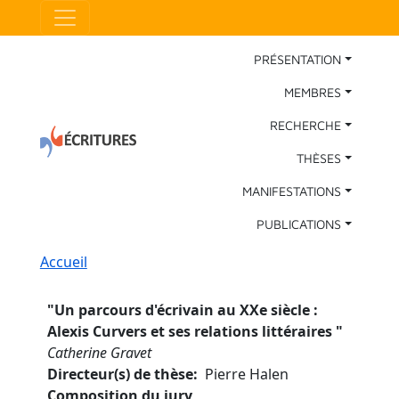
Aller au contenu principal
Panneau de gestion des cookies
Main Navigation
PRÉSENTATION
MEMBRES
RECHERCHE
THÈSES
MANIFESTATIONS
PUBLICATIONS
Fil d'Ariane
Accueil
"
Un parcours d'écrivain au XXe siècle :
Alexis Curvers et ses relations littéraires
"
Catherine Gravet
Directeur(s) de thèse
Pierre Halen
Composition du jury