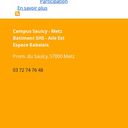
Participation
sur L’âme chez Origène et Augustin : 
En savoir plus
Campus Saulcy - Metz
Batiment SHS - Aile Est
Espace Rabelais
Prom. du Saulcy, 57000 Metz
03 72 74 76 48