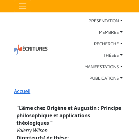
Aller au contenu principal
Panneau de gestion des cookies
Main Navigation
PRÉSENTATION
MEMBRES
RECHERCHE
THÈSES
MANIFESTATIONS
PUBLICATIONS
Fil d'Ariane
Accueil
"
L’âme chez Origène et Augustin : Principe
philosophique et applications
théologiques
"
Valerry Wilson
Directeur(s) de thèse