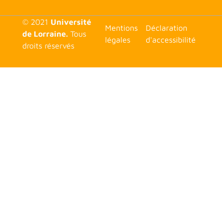
© 2021
Université
<none>
Mentions
Déclaration
de Lorraine.
Tous
légales
d'accessibilité
droits réservés