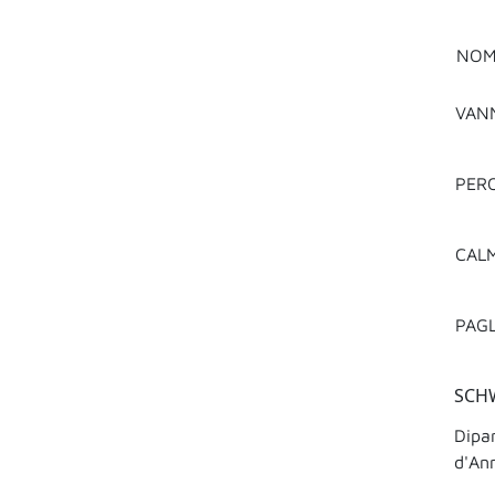
NOM
VANN
PERO
CALM
PAGL
SCHW
Dipar
d'Ann