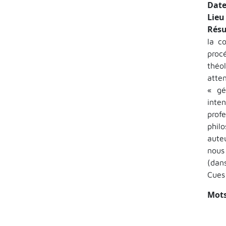
Date
Lieu
Rés
la c
proc
théo
atte
« gé
inte
prof
phil
aute
nous
(dan
Cues
Mots