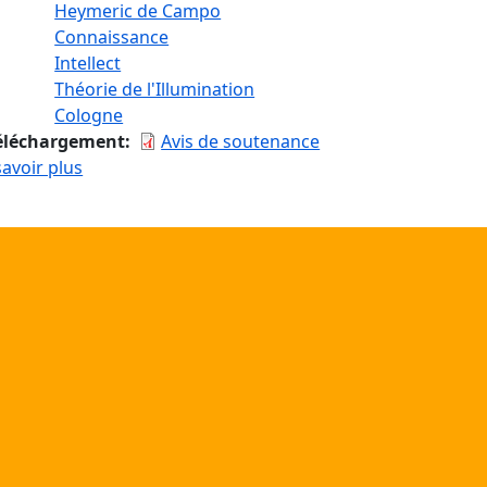
Heymeric de Campo
Connaissance
Intellect
Théorie de l'Illumination
Cologne
éléchargement
Avis de soutenance
sur Nicholas de Cues à Cologne. La doctrine de l'
savoir plus