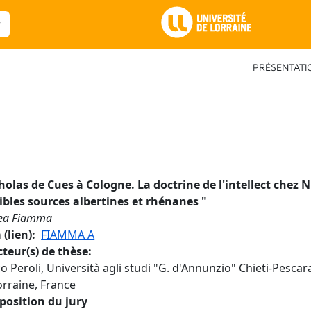
Main Navigation
PRÉSENTATI
holas de Cues à Cologne. La doctrine de l'intellect chez N
ibles sources albertines et rhénanes
"
ea Fiamma
(lien)
FIAMMA A
cteur(s) de thèse
o Peroli, Università agli studi "G. d'Annunzio" Chieti-Pescara
orraine, France
osition du jury