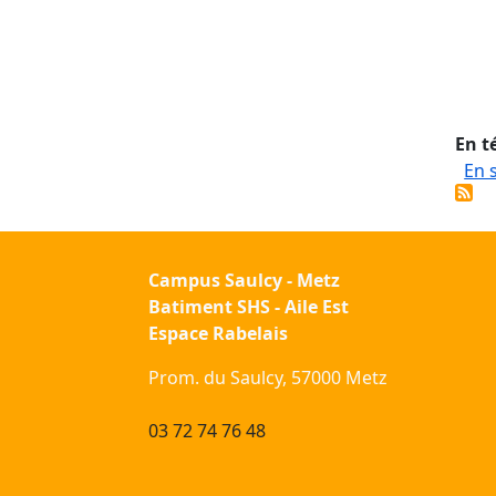
En t
En 
Campus Saulcy - Metz
Batiment SHS - Aile Est
Espace Rabelais
Prom. du Saulcy, 57000 Metz
03 72 74 76 48