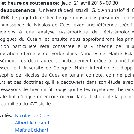
 et heure de soutenance
Jeudi 21 avril 2016 - 09:30
 de soutenance
Università degli stu di "G. d'Annunzio" di Ch
umé
Le projet de recherche que nous allons présenter conce
onnaissance de Nicolas de Cues, avec une référence spécifiq
éderons à une analyse systématique de l'épistémologi
logiques du Cusain, et ensuite nous approfondirons les prin
ntion particulière sera consacrée à la « théorie de l'il
nération éternelle du Verbe dans l'âme » de Maître Eckh
nsément ces deux auteurs, probablement grâce à la média
esseur à l'Université de Cologne. Notre intention est d’appro
osophie de Nicolas de Cues en tenant compte, comme points
urs et des doctrines qu’il a découverts dans son étude avec
 essayons de tirer un fil rouge qui lie les mystiques rhéna
s le but d'enquêter encore mieux dans l'histoire de la philos
e
 au milieu du XV
siècle.
 clés
Nicolas de Cues
Albert le Grand
Maître Eckhart