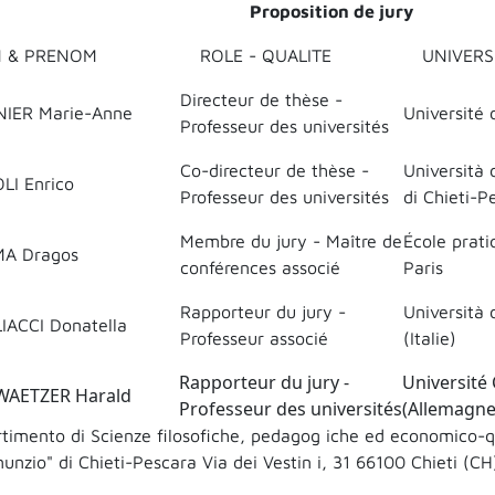
Proposition de jury
 & PRENOM
ROLE - QUALITE
UNIVERS
Directeur de thèse -
IER Marie-Anne
Université 
Professeur des universités
Co-directeur de thèse -
Università 
LI Enrico
Professeur des universités
di Chieti-Pe
Membre du jury - Maître de
École prati
A Dragos
conférences associé
Paris
Rapporteur du jury -
Università 
IACCI Donatella
Professeur associé
(Italie)
Rapporteur du jury -
Université
AETZER Harald
Professeur des universités
(Allemagne
timento di Scienze filosofiche, pedagog iche ed economico-qua
unzio" di Chieti-Pescara Via dei Vestin i, 31 66100 Chieti (CH)